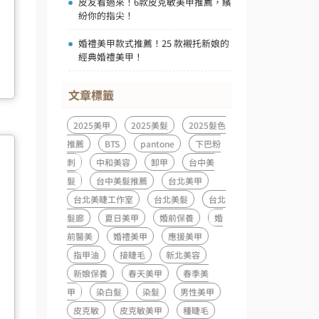
皮友看過來！6款皮克敏美甲推薦，繽
紛你的指尖！
婚禮美甲款式推薦！25 款襯托新娘的
經典婚禮美甲！
文章標籤
2025美甲
2025美髮
2025髮色
推薦
BTS
pantone
下巴粉
刺
中和美容
卸甲
台中美
髮
台中美髮推薦
台北美甲
台北美睫工作室
台北美髮
台北
髮廊
夏日美甲
婚前保養
婚
前醫美
婚禮美甲
應援美甲
指甲油
接睫毛
新北美容
新娘保養
春天美甲
春季美
甲
染白髮
染髮
男性美甲
皮克敏
皮克敏美甲
種睫毛