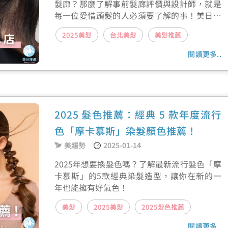
髮廊？那麼了解事前髮廊評價與設計師，就是
每一位愛惜頭髮的人必須要了解的事！美日搜
達嚴選好口碑的台北髮廊——斐瑟VISAVIS幫你
2025美髮
台北美髮
美髮推薦
了解髮廊環境空間、設計師收費方式以及美髮
服務有哪些！
閱讀更多..
2025 髮色推薦：經典 5 款年度流行
色「摩卡慕斯」染髮顏色推薦！
美趨勢
2025-01-14
2025年想要換髮色嗎？了解最新流行髮色「摩
卡慕斯」的5款經典染髮造型，讓你在新的一
年也能擁有好氣色！
美髮
2025美髮
2025髮色推薦
閱讀更多..