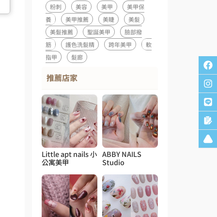
粉刺
美容
美甲
美甲保
養
美甲推薦
美睫
美髮
美髮推薦
聖誕美甲
臉部撥
筋
護色洗髮精
跨年美甲
軟
指甲
髮廊
推薦店家
Little apt nails 小
ABBY NAILS
公寓美甲
Studio