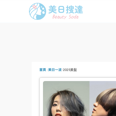
首頁
美日一波
2025美髮
/
/