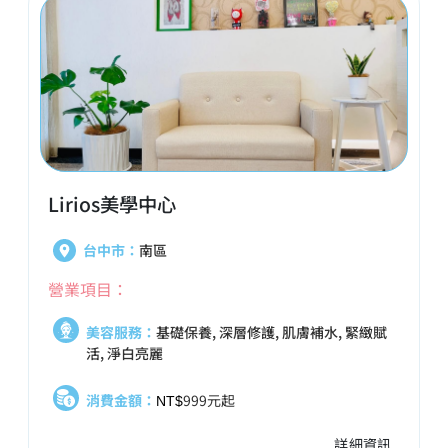
Lirios美學中心
台中市：
南區
營業項目：
美容服務：
基礎保養, 深層修護, 肌膚補水, 緊緻賦
活, 淨白亮麗
消費金額：
999元起
NT$
詳細資訊..