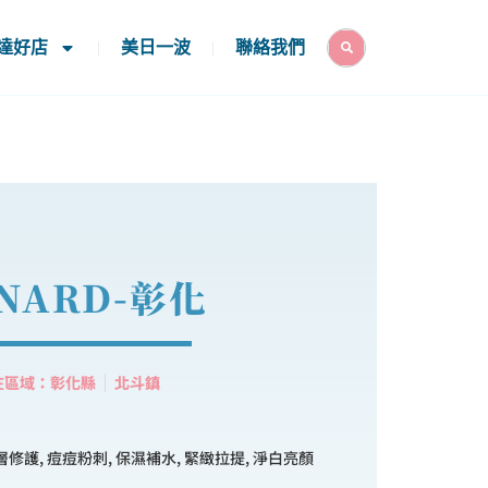
Search
達好店
美日一波
聯絡我們
NARD-彰化
在區域：彰化縣
北斗鎮
層修護, 痘痘粉刺, 保濕補水, 緊緻拉提, 淨白亮顏