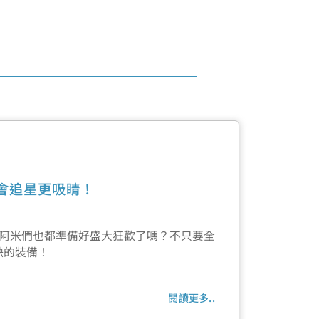
唱會追星更吸睛！
育場！阿米們也都準備好盛大狂歡了嗎？不只要全
缺的裝備！
閱讀更多..