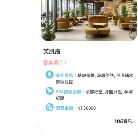
芙肌膚
營業項目：
美容服務：
基礎保養, 深層修護, 保濕補水,
緊緻拉提
SPA按摩服務：
頭部紓壓, 身體紓壓, 孕婦
紓壓
消費金額：
NT.$6000
詳細資訊..